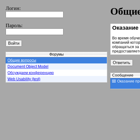
Логин:
Общие
Пароль:
Оказание
Во время обуче
компаний котор
обращаться за
предоставляетс
Форумы
Общие вопросы
Document Object Model
Обсуждаем конференцию
Сообщение
Web Usability (test)
Оказание пр