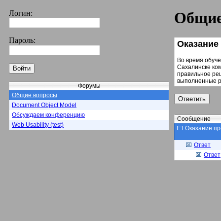
Логин:
Общие
Пароль:
Оказание
Во время обуче
Сахалинске ком
правильное ре
выполненные р
Форумы
Общие вопросы
Document Object Model
Обсуждаем конференцию
Сообщение
Web Usability (test)
Оказание п
Ответ
Ответ