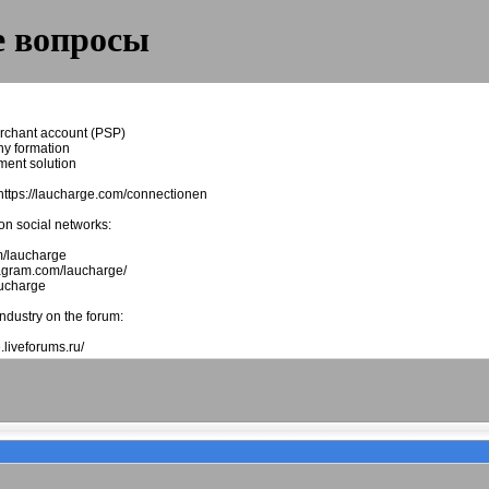
 вопросы
rchant account (PSP)
y formation
yment solution
https://laucharge.com/connectionen
on social networks:
om/laucharge
tagram.com/laucharge/
aucharge
ndustry on the forum:
.liveforums.ru/