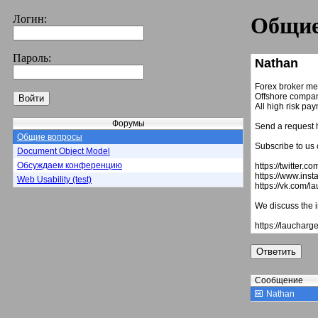
Логин:
Общие
Пароль:
Nathan
Forex broker me
Offshore compan
All high risk pa
Форумы
Send a request 
Общие вопросы
Subscribe to us 
Document Object Model
Обсуждаем конференцию
https://twitter.c
https://www.ins
Web Usability (test)
https://vk.com/l
We discuss the i
https://laucharge
Сообщение
Nathan