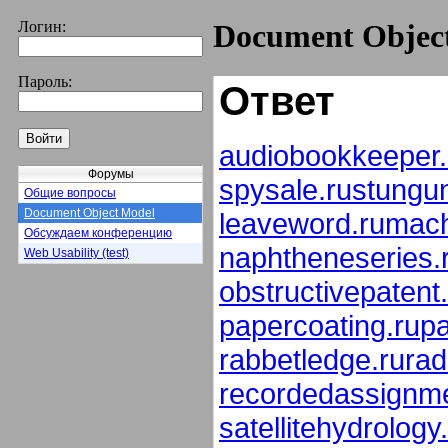
Логин:
Document Objec
Пароль:
Ответ
audiobookkeeper.
Форумы
spysale.ru
stungun
Общие вопросы
Document Object Model
leaveword.ru
mach
Обсуждаем конференцию
naphtheneseries.
Web Usability (test)
obstructivepatent
papercoating.ru
p
rabbetledge.ru
rad
recordedassignme
satellitehydrology