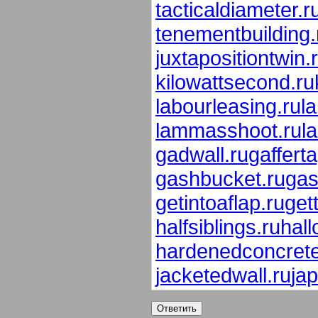
tacticaldiameter.r
tenementbuilding.
juxtapositiontwin.
kilowattsecond.ru
labourleasing.ru
l
lammasshoot.ru
l
gadwall.ru
gaffert
gashbucket.ru
gas
getintoaflap.ru
get
halfsiblings.ru
hall
hardenedconcrete
jacketedwall.ru
ja