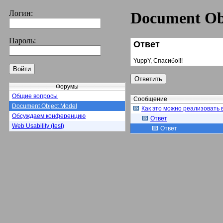
Логин:
Document Ob
Пароль:
Ответ
YuppY, Спасибо!!!
Форумы
Общие вопросы
Сообщение
Document Object Model
Как это можно реализовать в
Обсуждаем конференцию
Ответ
Web Usability (test)
Ответ