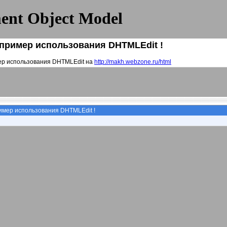
ent Object Model
пример использования DHTMLEdit !
р использования DHTMLEdit на
http://makh.webzone.ru/html
мер использования DHTMLEdit !