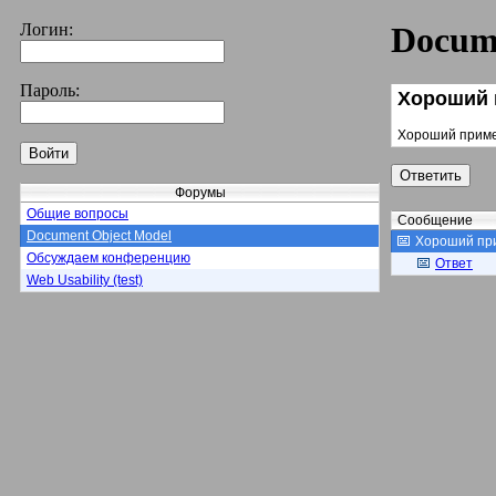
Логин:
Docum
Пароль:
Хороший 
Хороший приме
Форумы
Общие вопросы
Сообщение
Document Object Model
Хороший при
Обсуждаем конференцию
Ответ
Web Usability (test)