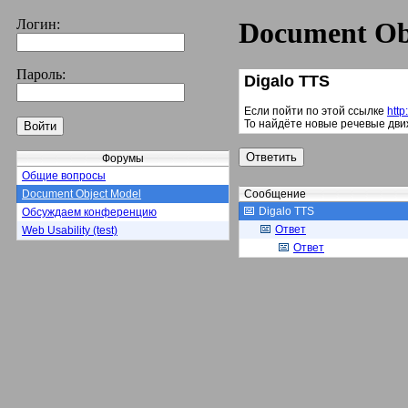
Логин:
Document Ob
Пароль:
Digalo TTS
Если пойти по этой ссылке
htt
То найдёте новые речевые дви
Форумы
Общие вопросы
Document Object Model
Сообщение
Digalo TTS
Обсуждаем конференцию
Ответ
Web Usability (test)
Ответ