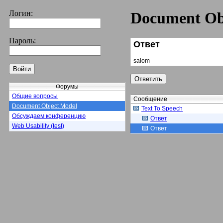
Логин:
Document Ob
Пароль:
Ответ
salom
Форумы
Общие вопросы
Сообщение
Document Object Model
Text To Speech
Обсуждаем конференцию
Ответ
Web Usability (test)
Ответ