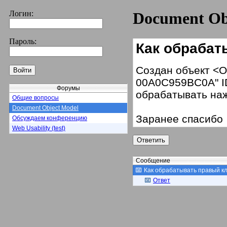
Логин:
Document Ob
Пароль:
Как обрабат
Создан объект <O
00A0C959BC0A" I
Форумы
обрабатывать наж
Общие вопросы
Document Object Model
Заранее спасибо
Обсуждаем конференцию
Web Usability (test)
Сообщение
Как обрабатывать правый к
Ответ