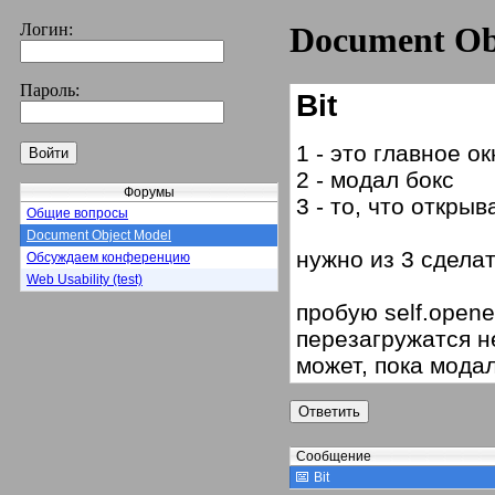
Логин:
Document Ob
Пароль:
Bit
1 - это главное ок
2 - модал бокс
Форумы
3 - то, что откры
Общие вопросы
Document Object Model
нужно из 3 сделат
Обсуждаем конференцию
Web Usability (test)
пробую self.opener
перезагружатся не
может, пока модал
Сообщение
Bit