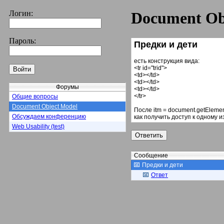
Логин:
Document Ob
Пароль:
Предки и дети
есть конструкция вида:
<tr id="trid">
<td></td>
<td></td>
Форумы
<td></td>
</tr>
Общие вопросы
Document Object Model
После itm = document.getElementB
Обсуждаем конференцию
как получить доступ к одному и
Web Usability (test)
Сообщение
Предки и дети
Ответ