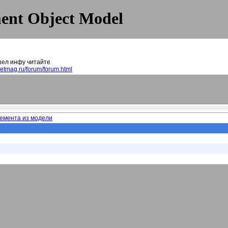
ent Object Model
шел инфу читайте
netmag.ru/forum/forum.html
емента из модели