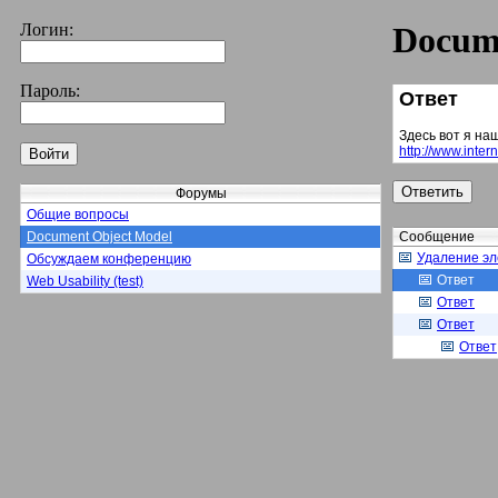
Логин:
Docum
Пароль:
Ответ
Здесь вот я на
http://www.inter
Форумы
Общие вопросы
Document Object Model
Сообщение
Удаление эл
Обсуждаем конференцию
Ответ
Web Usability (test)
Ответ
Ответ
Ответ