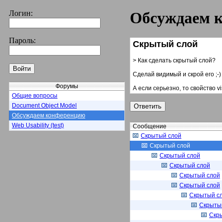
Логин:
Обсуждаем 
Пароль:
Скрытый слой
> Как сделать скрытый слой?
Сделай видимый и скрой его ;-)
Форумы
А если серьезно, то свойство vis
Общие вопросы
Document Object Model
Обсуждаем конференцию
Web Usability (test)
Сообщение
Скрытый слой
Скрытый слой
Скрытый слой
Скрытый слой
Скрытый слой
Скрытый слой
Скрытый с
Скрыты
Скр