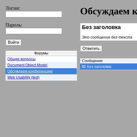
Логин:
Обсуждаем 
Пароль:
Без заголовка
Это сообщение без текста
Форумы
Общие вопросы
Сообщение
Document Object Model
Без заголовка
Обсуждаем конференцию
Web Usability (test)