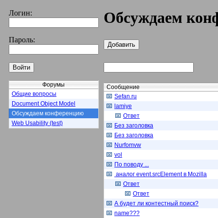
Логин:
Обсуждаем кон
Пароль:
Форумы
Сообщение
Общие вопросы
Sefan.ru
Document Object Model
lamiye
Обсуждаем конференцию
Ответ
Web Usability (test)
Без заголовка
Без заголовка
Nurfomvw
vol
По поводу ...
аналог event.srcElement в Mozilla
Ответ
Ответ
А будет ли контестный поиск?
name???