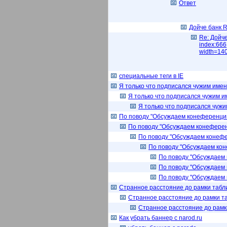
Ответ
Дойче банк 
Re: Дойче
index:666;
width=140
специальные теги в IE
Я только что подписался чужим име
Я только что подписался чужим 
Я только что подписался чуж
По поводу "Обсуждаем конеференцию
По поводу "Обсуждаем конеференц
По поводу "Обсуждаем конефе
По поводу "Обсуждаем кон
По поводу "Обсуждаем 
По поводу "Обсуждаем 
По поводу "Обсуждаем 
Странное расстояние до рамки таблиц
Странное расстояние до рамки таб
Странное расстояние до рамки 
Как убрать баннер с narod.ru