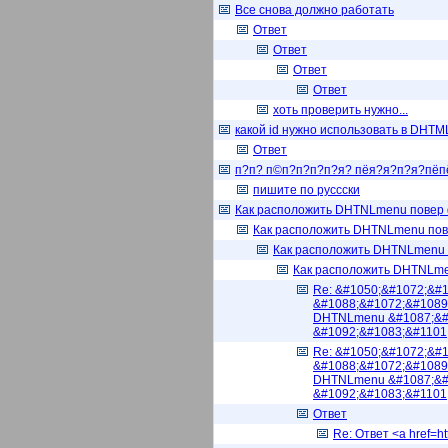
Все снова должно работать
Ответ
Ответ
Ответ
Ответ
хоть проверить нужно...
какой id нужно использовать в DHTML 
Ответ
п?п? п©п?п?п?п?я? пёя?я?п?я?пёп
пишите по руссски
Как расположить DHTNLmenu повер
Как расположить DHTNLmenu по
Как расположить DHTNLmenu
Как расположить DHTNLm
Re: &#1050;&#1072;&#1
&#1088;&#1072;&#1089
DHTNLmenu &#1087;&#
&#1092;&#1083;&#1101
Re: &#1050;&#1072;&#1
&#1088;&#1072;&#1089
DHTNLmenu &#1087;&#
&#1092;&#1083;&#1101
Ответ
Re: Ответ <a href=ht