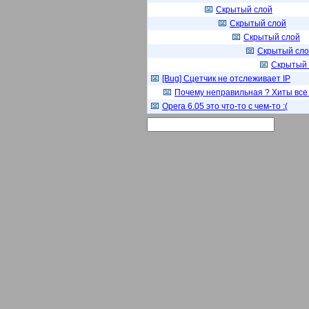
Скрытый слой
Скрытый слой
Скрытый слой
Скрытый сл
Скрытый 
[Bug] Сцетчик не отслеживает IP
Почему неправильная ? Хиты все 
Opera 6.05 это что-то с чем-то :(