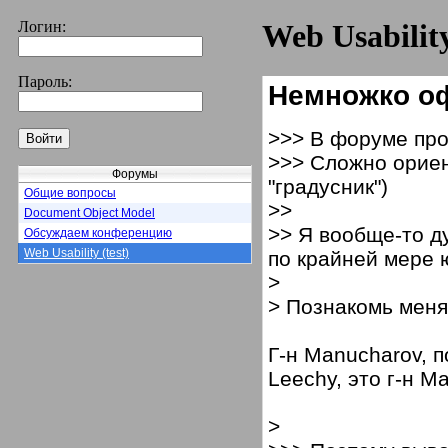
Логин:
Web Usability
Пароль:
Немножко о
>>> В форуме про 
>>> Сложно ориен
Форумы
"градусник")
Общие вопросы
>>
Document Object Model
>> Я вообще-то д
Обсуждаем конференцию
Web Usability (test)
по крайней мере 
>
> Познакомь меня
Г-н Manucharov, п
Leechy, это г-н M
>