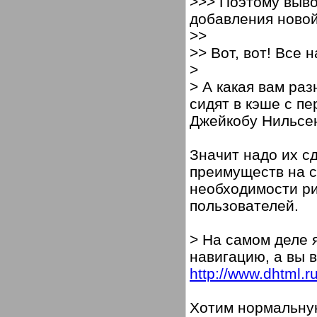
>>> Поэтому вывод
добавления ново
>>
>> Вот, вот! Все 
>
> А какая вам ра
сидят в кэше с п
Джейкобу Нильсен
Значит надо их сд
преимуществ на с
необходимости ри
пользователей.
> На самом деле
навигацию, а вы в
http://www.dhtml.ru
Хотим нормальную