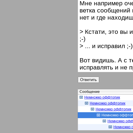
Мне например оче
ветка сообщений в
нет и где находиш
> Кстати, это вы 
;-)
> ... и исправил ;-)
Вот видишь. А с 
исправлять и не п
Сообщение
Немножко оффтопик
Немножко оффтопик
Немножко оффтопик
Немножко оффтоп
Немножко офф
Немножко 