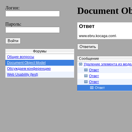
Логин:
Document Ob
Пароль:
Ответ
www.ebru.kocaga.com\
Форумы
Общие вопросы
Сообщение
Document Object Model
Удаление элемента из моде
Обсуждаем конференцию
Ответ
Web Usability (test)
Ответ
Ответ
Ответ