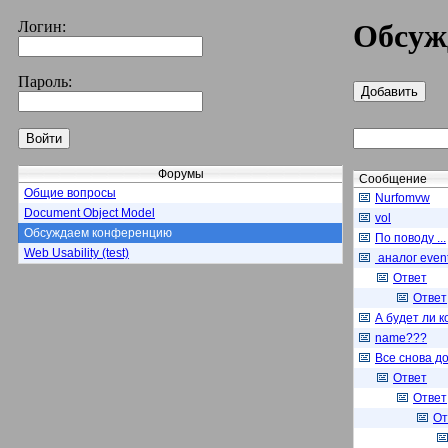
Логин:
Обсуж
Пароль:
Форумы
Сообщение
Общие вопросы
Nurfomvw
Document Object Model
vol
Обсуждаем конференцию
По поводу ...
Web Usability (test)
аналог event
Ответ
Ответ
А будет ли 
name???
Все снова д
Ответ
Ответ
От