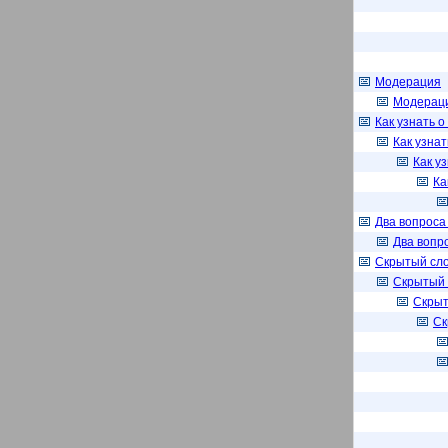
Модерация
Модерац
Как узнать 
Как узнат
Как у
Ка
Два вопроса
Два вопр
Скрытый сл
Скрытый 
Скрыт
Ск