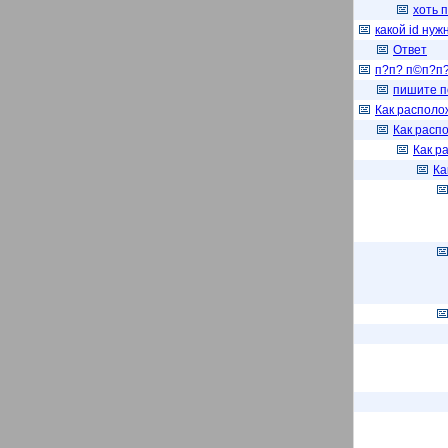
хоть 
какой id нуж
Ответ
п?п? п©п?п
пишите п
Как распол
Как расп
Как р
Ка