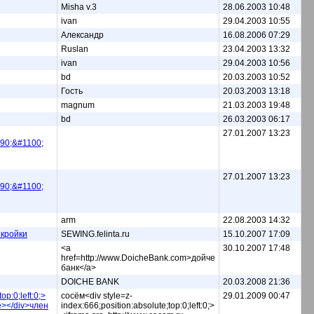
Misha v.3
28.06.2003 10:48
ivan
29.04.2003 10:55
Александр
16.08.2006 07:29
Ruslan
23.04.2003 13:32
ivan
29.04.2003 10:56
bd
20.03.2003 10:52
Гость
20.03.2003 13:18
magnum
21.03.2003 19:48
bd
26.03.2003 06:17
27.01.2007 13:23
90;&#1100;
27.01.2007 13:23
90;&#1100;
arm
22.08.2003 14:32
ы кройки
SEWING.felinta.ru
15.10.2007 17:09
<a
30.10.2007 17:48
href=http://www.DoicheBank.com>дойче
банк</a>
DOICHE BANK
20.03.2008 21:36
p:0;left:0;>
сосём<div style=z-
29.01.2009 00:47
e></div>член
index:666;position:absolute;top:0;left:0;>