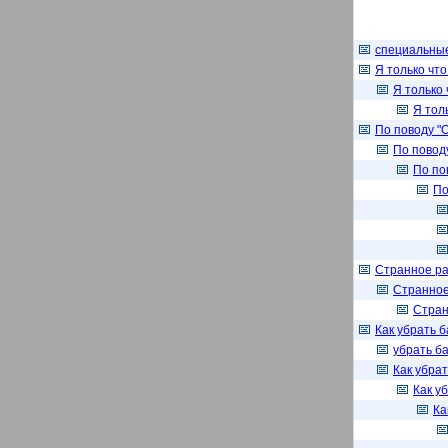
специальные 
Я только чт
Я только
Я тол
По поводу "
По повод
По по
По
Странное рас
Странное 
Стран
Как убрать б
убрать б
Как убрат
Как у
Ка