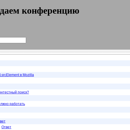
даем конференцию
.srcElement в Mozilla
контестный поиск?
олжно работать
вет
Ответ